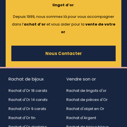
lingot d’or
.
Depuis 1999, nous sommes là pour vous accompagner
dans l’
achat d’or
et vous aider pour la
vente de votre
or
.
Nous Contacter
Rachat de bijoux
Vendre son or
Rachat d'Or 18 carats
Rachat de lingots d'or
Rachat d'Or 14 carats
Rachat de pièces d'Or
Rachat d'Or 9 carats
Rachat d'objet en Or
Rachat d'Or fin
Rachat d'Argent
Rachat d'Or dentaire
Rachat de bijoux bijoux