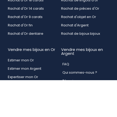
Rachat d'Or 18 carats
Rachat de lingots d'or
Rachat d'Or 14 carats
Rachat de pièces d'Or
Rachat d'Or 9 carats
Rachat d'objet en Or
Rachat d'Or fin
Rachat d'Argent
Rachat d'Or dentaire
Rachat de bijoux bijoux
Vendre mes bijoux en Or
Vendre mes bijoux en
Argent
Estimer mon Or
FAQ
Estimer mon Argent
Qui sommes-nous ?
Expertiser mon Or
Témoignages
Expertiser mon Argent
Mentions légales
Simulateur
Plan du site
Copyright © 1999 - 2024 Rachat-Or-Strasbourg.