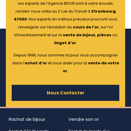
Les experts de l’Agence BDOR sont à votre écoute,
rendez-nous visite au 2 rue du Travail à
Strasbourg
67000
. Nos experts en métaux précieux pourront vous
renseigner sur l’évolution du
cours de l’or
, sur l’or
d’investissement et sur la
vente de bijoux
,
pièces
ou
lingot d’or
.
Depuis 1999, nous sommes là pour vous accompagner
dans l’
achat d’or
et vous aider pour la
vente de votre
or
.
Nous Contacter
Rachat de bijoux
Vendre son or